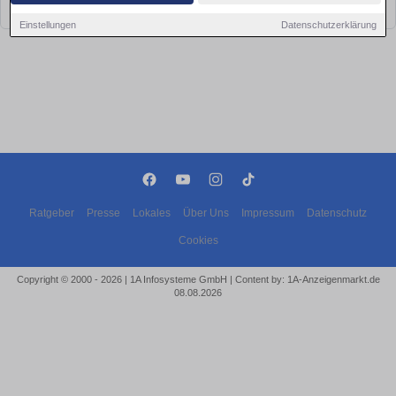
bald wieder vorbei!
Einstellungen
Datenschutzerklärung
Ratgeber
Presse
Lokales
Über Uns
Impressum
Datenschutz
Cookies
Copyright © 2000 - 2026 | 1A Infosysteme GmbH | Content by: 1A-Anzeigenmarkt.de
08.08.2026