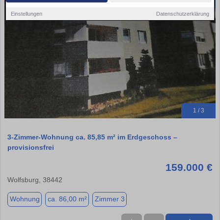
Einstellungen
Datenschutzerklärung
1 / 3
3-Zimmer-Wohnung ca. 85,85 m² im Erdgeschoss –
provisionsfrei
159.000 €
Wolfsburg, 38442
Wohnung
ca. 86,00 m²
Zimmer 3