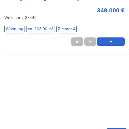
349.000 €
Wolfsburg, 38442
Wohnung
ca. 103,00 m²
Zimmer 4
★
➦
➜