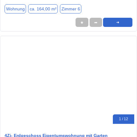
Wohnung
ca. 164,00 m²
Zimmer 6
★
➦
➜
1 / 12
4Zi- Erdgeschoss Eigentumswohnung mit Garten