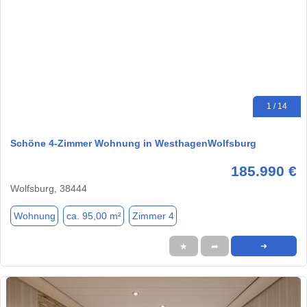
1 / 14
Schöne 4-Zimmer Wohnung in WesthagenWolfsburg
185.990 €
Wolfsburg, 38444
Wohnung
ca. 95,00 m²
Zimmer 4
★
➦
➜