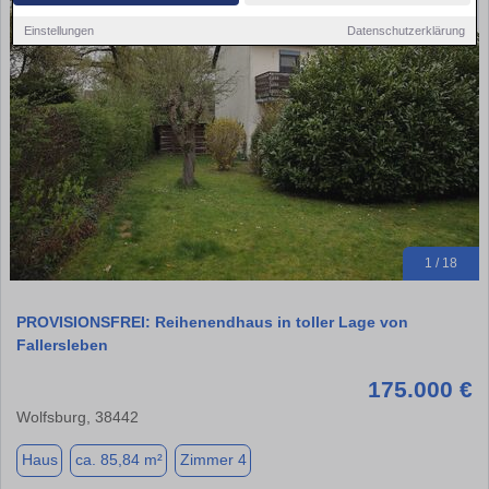
Einstellungen
Datenschutzerklärung
1 / 18
PROVISIONSFREI: Reihenendhaus in toller Lage von
Fallersleben
175.000 €
Wolfsburg, 38442
Haus
ca. 85,84 m²
Zimmer 4