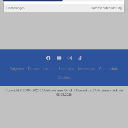
bald wieder vorbei!
Einstellungen
Datenschutzerklärung
Ratgeber
Presse
Lokales
Über Uns
Impressum
Datenschutz
Cookies
Copyright © 2000 - 2026 | 1A Infosysteme GmbH | Content by: 1A-Anzeigenmarkt.de
08.08.2026