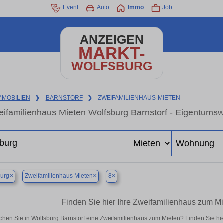
Event
Auto
Immo
Job
ANZEIGEN
MARKT-
WOLFSBURG
MMOBILIEN
❯
BARNSTORF
❯
ZWEIFAMILIENHAUS-MIETEN
ifamilienhaus Mieten Wolfsburg Barnstorf - Eigentumsw
×
×
×
burg
Zweifamilienhaus Mieten
8
Finden Sie hier Ihre Zweifamilienhaus zum Mi
chen Sie in Wolfsburg Barnstorf eine Zweifamilienhaus zum Mieten? Finden Sie h