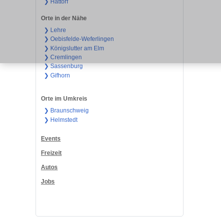
❯ Hattorf
Orte in der Nähe
❯ Lehre
❯ Oebisfelde-Weferlingen
❯ Königslutter am Elm
❯ Cremlingen
❯ Sassenburg
❯ Gifhorn
Orte im Umkreis
❯ Braunschweig
❯ Helmstedt
Events
Freizeit
Autos
Jobs