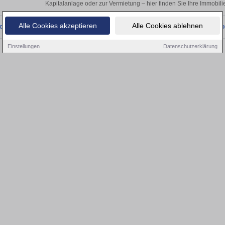
Kapitalanlage oder zur Vermietung – hier finden Sie Ihre Immobili
Alle Cookies akzeptieren
Alle Cookies ablehnen
onnten wir derzeit keine passenden Objekte finden. Schauen Sie bald wieder vo
Einstellungen
Datenschutzerklärung