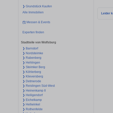
❯ Grundstück Kaufen
Alle Immobilien
Leider k
Messen & Events
Experten finden
Stadtteile von Wolfsburg
❯ Barnstorf
❯ Nordsteimke
❯ Rabenberg
❯ Hehlingen
❯ Steimker Berg
❯ Köhlerberg
❯ Klieversberg
❯ Detmerode
❯ Reislingen Süd-West
❯ Heinenkamp II
❯ Heiligendorf
❯ Eichelkamp
❯ Hellwinkel
❯ Rothenfelde