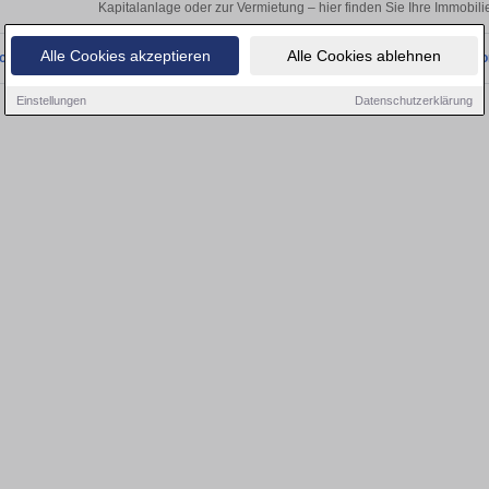
Kapitalanlage oder zur Vermietung – hier finden Sie Ihre Immobili
Alle Cookies akzeptieren
Alle Cookies ablehnen
onnten wir derzeit keine passenden Objekte finden. Schauen Sie bald wieder vo
Einstellungen
Datenschutzerklärung