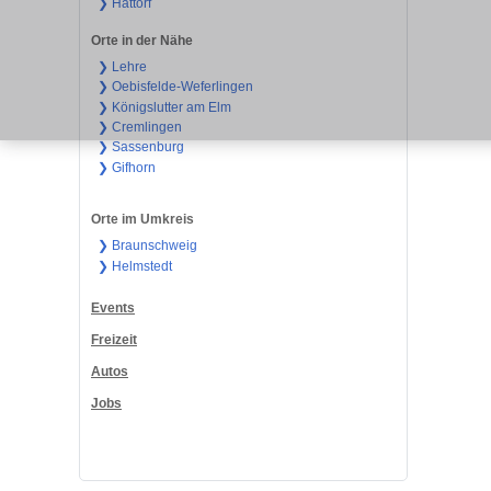
❯ Hattorf
Orte in der Nähe
❯ Lehre
❯ Oebisfelde-Weferlingen
❯ Königslutter am Elm
❯ Cremlingen
❯ Sassenburg
❯ Gifhorn
Orte im Umkreis
❯ Braunschweig
❯ Helmstedt
Events
Freizeit
Autos
Jobs