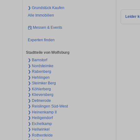
❯ Grundstück Kaufen
Alle Immobilien
Leider k
Messen & Events
Experten finden
Stadtteile von Wolfsburg
❯ Barnstorf
❯ Nordsteimke
❯ Rabenberg
❯ Hehlingen
❯ Steimker Berg
❯ Köhlerberg
❯ Klieversberg
❯ Detmerode
❯ Reislingen Süd-West
❯ Heinenkamp II
❯ Heiligendorf
❯ Eichelkamp
❯ Hellwinkel
❯ Rothenfelde