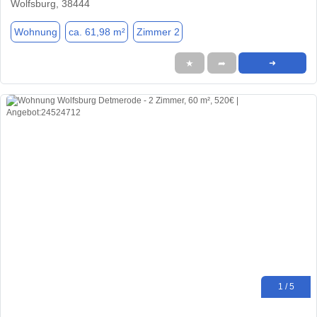
Wolfsburg, 38444
Wohnung
ca. 61,98 m²
Zimmer 2
★
➦
➜
1 / 5