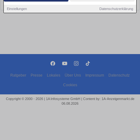
bald wieder vorbei!
Einstellungen
Datenschutzerklärung
Ratgeber
Presse
Lokales
Über Uns
Impressum
Datenschutz
Cookies
Copyright © 2000 - 2026 | 1A Infosysteme GmbH | Content by: 1A-Anzeigenmarkt.de
06.08.2026