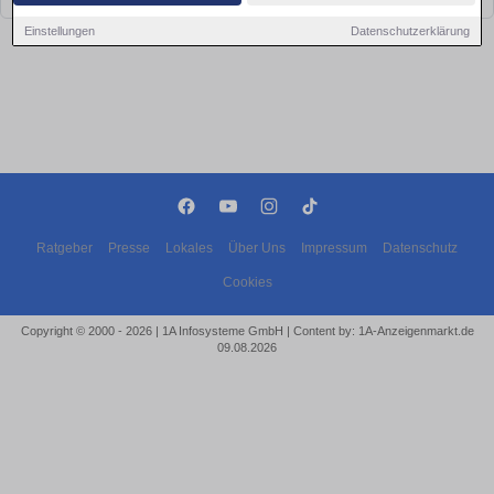
Einstellungen
Datenschutzerklärung
Ratgeber
Presse
Lokales
Über Uns
Impressum
Datenschutz
Cookies
Copyright © 2000 - 2026 | 1A Infosysteme GmbH | Content by: 1A-Anzeigenmarkt.de
09.08.2026