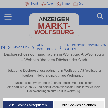
Event
Auto
Immo
Job
ANZEIGEN
MARKT-
WOLFSBURG
ALT-
DACHGESCHOSSWOHNUNG-
❯
IMMOBILIEN
❯
❯
WOLFSBURG
KAUFEN
Dachgeschosswohnung kaufen in Wolfsburg Alt-Wolfsburg
– Wohnen über den Dächern der Stadt
Jetzt eine Dachgeschosswohnung in Wolfsburg Alt-Wolfsburg
kaufen – Helle & einzigartige Wohnungen
Dachgeschosswohnungen überzeugen mit viel Licht, einem
einzigartigen Ausblick und gemütlichem Wohnflair. Finde jetzt exklusive
Dachwohnungen zum Kauf in Wolfsburg.
Leider konnten wir derzeit keine passenden Objekte finden. Schauen Sie
Alle Cookies akzeptieren
Alle Cookies ablehnen
bald wieder vorbei!