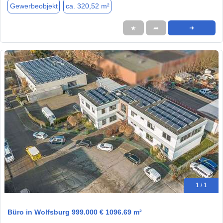
Gewerbeobjekt
ca. 320,52 m²
★
➦
➜
1 / 1
Büro in Wolfsburg 999.000 € 1096.69 m²