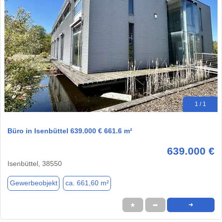
1 / 1
Büro in Isenbüttel 639.000 € 661.6 m²
639.000 €
Isenbüttel, 38550
Gewerbeobjekt
ca. 661,60 m²
★
➦
➜