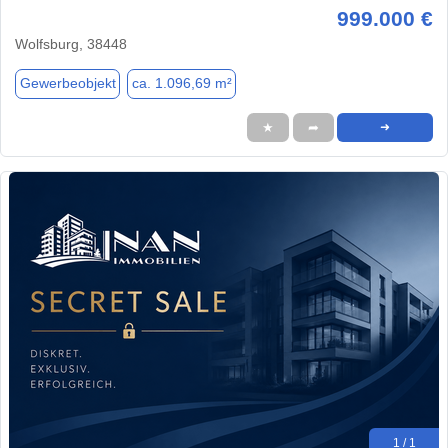
999.000 €
Wolfsburg, 38448
Gewerbeobjekt
ca. 1.096,69 m²
★
➦
➜
1 / 1