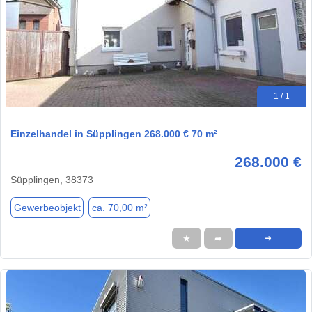
1 / 1
Einzelhandel in Süpplingen 268.000 € 70 m²
268.000 €
Süpplingen, 38373
Gewerbeobjekt
ca. 70,00 m²
★
➦
➜