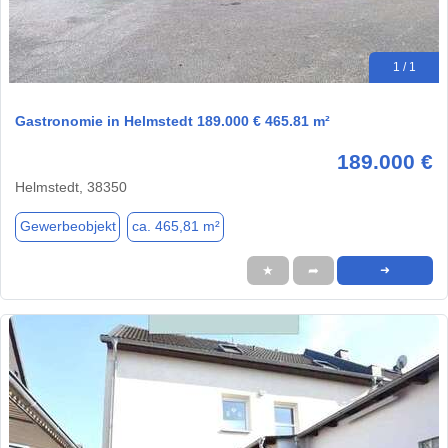
1 / 1
Gastronomie in Helmstedt 189.000 € 465.81 m²
189.000 €
Helmstedt, 38350
Gewerbeobjekt
ca. 465,81 m²
★
➦
➜