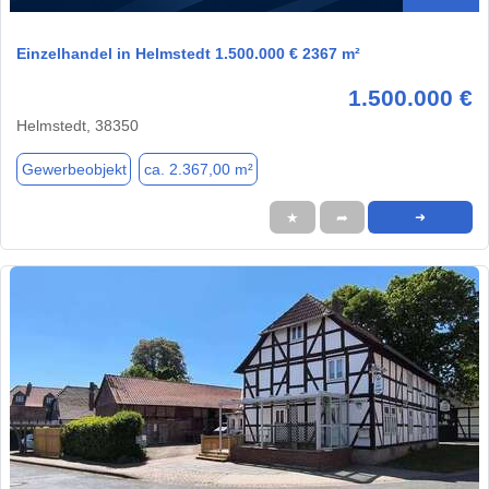
Einzelhandel in Helmstedt 1.500.000 € 2367 m²
1.500.000 €
Helmstedt, 38350
Gewerbeobjekt
ca. 2.367,00 m²
★
➦
➜