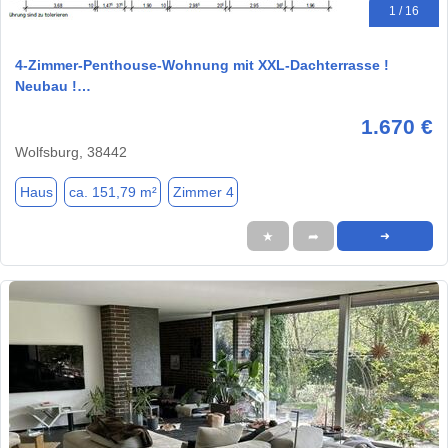
1 / 16
4-Zimmer-Penthouse-Wohnung mit XXL-Dachterrasse !
Neubau !…
1.670 €
Wolfsburg, 38442
Haus
ca. 151,79 m²
Zimmer 4
★
➦
➜