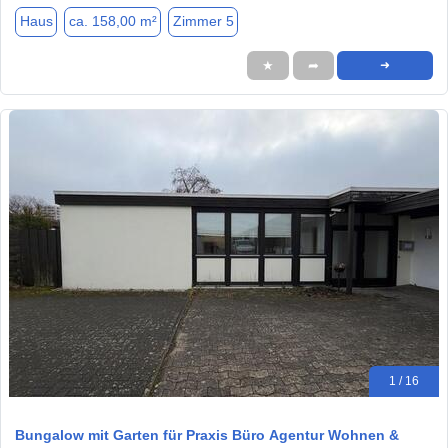
Haus
ca. 158,00 m²
Zimmer 5
★
➦
➜
1 / 16
Bungalow mit Garten für Praxis Büro Agentur Wohnen &