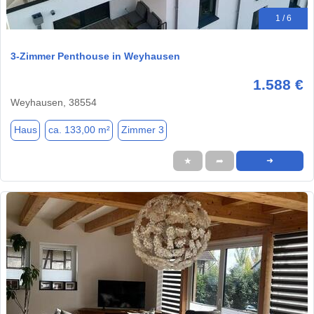
1 / 6
3-Zimmer Penthouse in Weyhausen
1.588 €
Weyhausen, 38554
Haus
ca. 133,00 m²
Zimmer 3
★
➦
➜