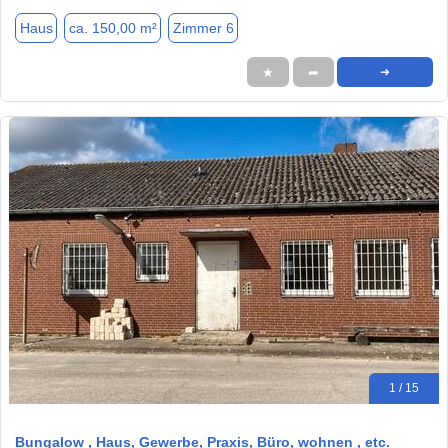
Haus
ca. 150,00 m²
Zimmer 6
★
➦
➜
1 / 15
Bungalow , Haus, Gewerbe, Praxis, Büro, wohnen , etc.