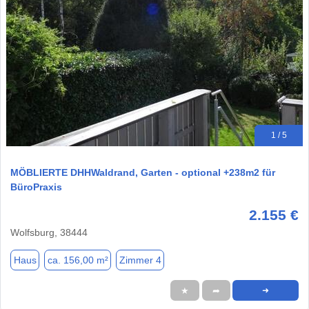
1 / 5
MÖBLIERTE DHHWaldrand, Garten - optional +238m2 für
BüroPraxis
2.155 €
Wolfsburg, 38444
Haus
ca. 156,00 m²
Zimmer 4
★
➦
➜