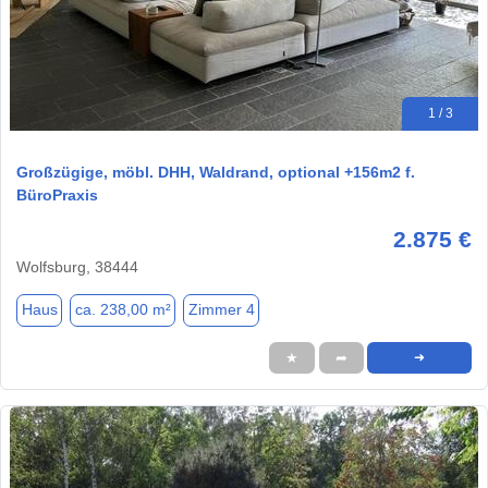
1 / 3
Großzügige, möbl. DHH, Waldrand, optional +156m2 f.
BüroPraxis
2.875 €
Wolfsburg, 38444
Haus
ca. 238,00 m²
Zimmer 4
★
➦
➜