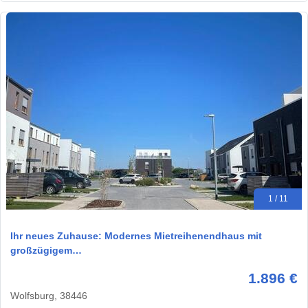
1 / 11
Ihr neues Zuhause: Modernes Mietreihenendhaus mit
großzügigem…
1.896 €
Wolfsburg, 38446