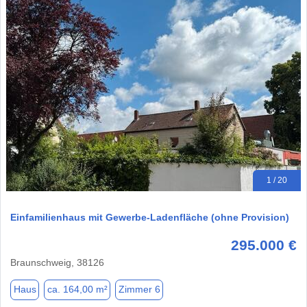
1 / 20
Einfamilienhaus mit Gewerbe-Ladenfläche (ohne Provision)
295.000 €
Braunschweig, 38126
Haus
ca. 164,00 m²
Zimmer 6