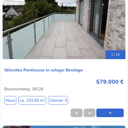
1 / 14
Stilvolles Penthouse in ruhiger Bestlage
579.000 €
Braunschweig, 38126
Haus
ca. 103,00 m²
Zimmer 3
★
➦
➜