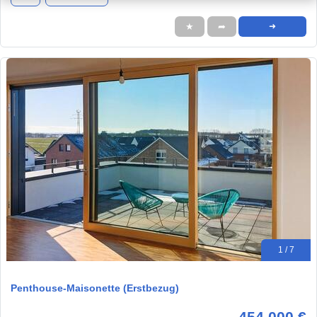
★
➦
➜
1 / 7
Penthouse-Maisonette (Erstbezug)
454.000 €