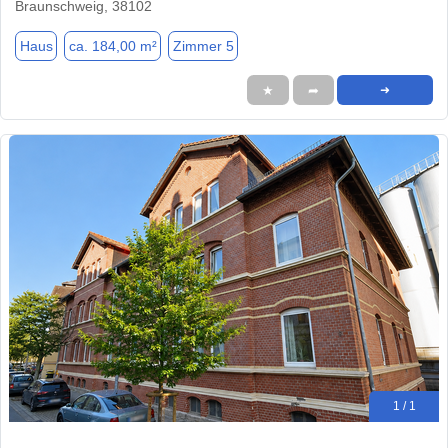
Braunschweig, 38102
Haus
ca. 184,00 m²
Zimmer 5
★
➦
➜
1 / 1