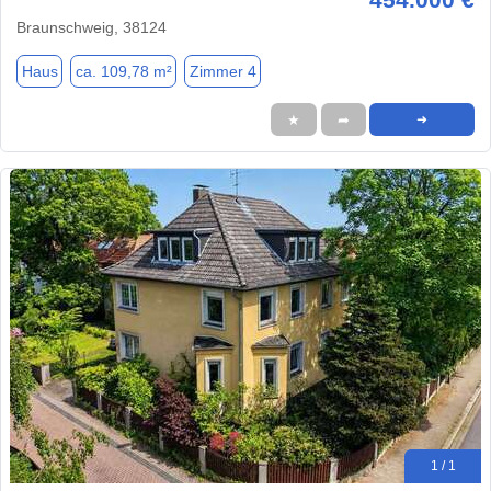
Braunschweig, 38124
Haus
ca. 109,78 m²
Zimmer 4
★
➦
➜
1 / 1