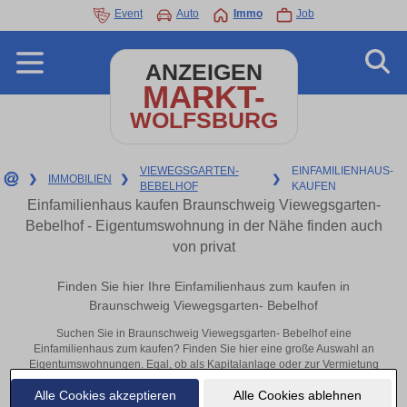
Event
Auto
Immo
Job
ANZEIGEN
MARKT-
WOLFSBURG
VIEWEGSGARTEN-
EINFAMILIENHAUS-
❯
IMMOBILIEN
❯
❯
BEBELHOF
KAUFEN
Einfamilienhaus kaufen Braunschweig Viewegsgarten-
Bebelhof - Eigentumswohnung in der Nähe finden auch
von privat
Finden Sie hier Ihre Einfamilienhaus zum kaufen in
Braunschweig Viewegsgarten- Bebelhof
Suchen Sie in Braunschweig Viewegsgarten- Bebelhof eine
Einfamilienhaus zum kaufen? Finden Sie hier eine große Auswahl an
Eigentumswohnungen. Egal, ob als Kapitalanlage oder zur Vermietung
– hier finden Sie Ihre Immobilie in Braunschweig Viewegsgarten-
Alle Cookies akzeptieren
Alle Cookies ablehnen
Bebelhof oder in der Nähe.