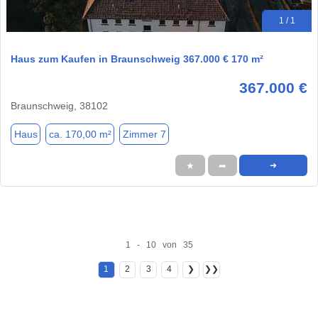
1 / 1
Haus zum Kaufen in Braunschweig 367.000 € 170 m²
367.000 €
Braunschweig, 38102
Haus
ca. 170,00 m²
Zimmer 7
★
➦
➜
1 - 10 von 35
1
2
3
4
❯
❯❯