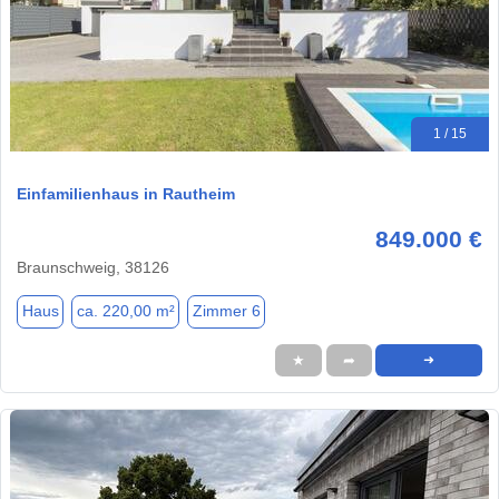
1 / 15
Einfamilienhaus in Rautheim
849.000 €
Braunschweig, 38126
Haus
ca. 220,00 m²
Zimmer 6
★
➦
➜