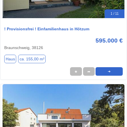
1 / 11
! Provisionsfrei ! Einfamilienhaus in Hötzum
595.000 €
Braunschweig, 38126
Haus
ca. 155,00 m²
★
➦
➜