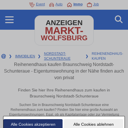
Event
Auto
Immo
Job
ANZEIGEN
MARKT-
WOLFSBURG
NORDSTADT-
REIHENENDHAUS-
❯
IMMOBILIEN
❯
❯
SCHUNTERAUE
KAUFEN
Reihenendhaus kaufen Braunschweig Nordstadt-
Schunteraue - Eigentumswohnung in der Nähe finden auch
von privat
Finden Sie hier Ihre Reihenendhaus zum kaufen in
Braunschweig Nordstadt-Schunteraue
Suchen Sie in Braunschweig Nordstadt-Schunteraue eine
Reihenendhaus zum kaufen? Finden Sie hier eine große Auswahl an
Eigentumswohnungen. Egal, ob als Kapitalanlage oder zur Vermietung
– hier finden Sie Ihre Immobilie in Braunschweig Nordstadt-
Alle Cookies akzeptieren
Alle Cookies ablehnen
Schunteraue oder in der Nähe.