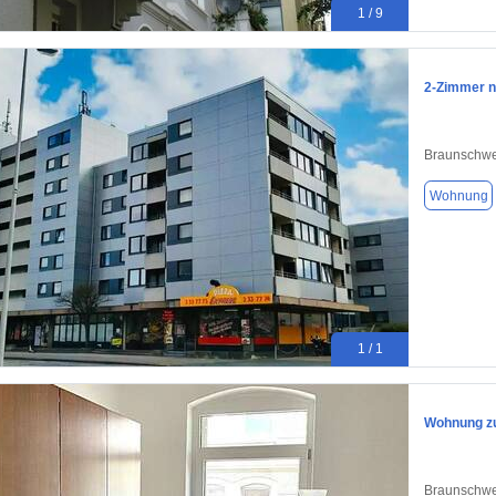
1 / 9
2-Zimmer n
Braunschwe
Wohnung
1 / 1
Wohnung zu
Braunschwe