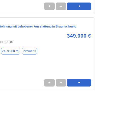
★
➦
➜
ohnung mit gehobener Ausstattung in Braunschweig
349.000 €
ig, 38102
ca. 93,00 m²
Zimmer 3
★
➦
➜