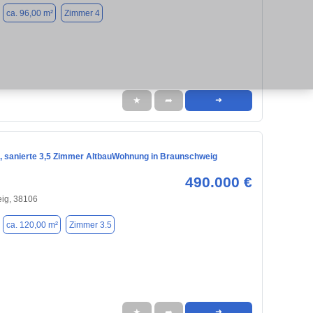
ca. 96,00 m²
Zimmer 4
★
➦
➜
, sanierte 3,5 Zimmer AltbauWohnung in Braunschweig
490.000 €
ig, 38106
ca. 120,00 m²
Zimmer 3.5
★
➦
➜