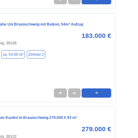
ähe Uni Braunschweig mit Balkon, 54m² Aufzug
183.000 €
ig, 38106
ca. 54,00 m²
Zimmer 2
★
➦
➜
m Kaufen in Braunschweig 279.000 € 93 m²
279.000 €
ig, 38102