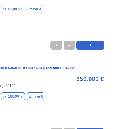
ca. 93,00 m²
Zimmer 4
★
➦
➜
m Kaufen in Braunschweig 659.000 € 186 m²
659.000 €
ig, 38102
ca. 186,00 m²
Zimmer 8