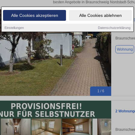
besten Angebote in Braunschweig Nordstadt-Schu
Alle Cookies akzeptieren
Alle Cookies ablehnen
3 Zimmer 
Einstellungen
Datenschutzerklärung
Braunschwe
Wohnung
1 / 6
2 Wohnungen
Braunschwe