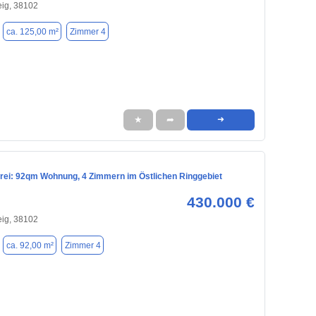
ig, 38102
ca. 125,00 m²
Zimmer 4
★
➦
➜
frei: 92qm Wohnung, 4 Zimmern im Östlichen Ringgebiet
430.000 €
ig, 38102
ca. 92,00 m²
Zimmer 4