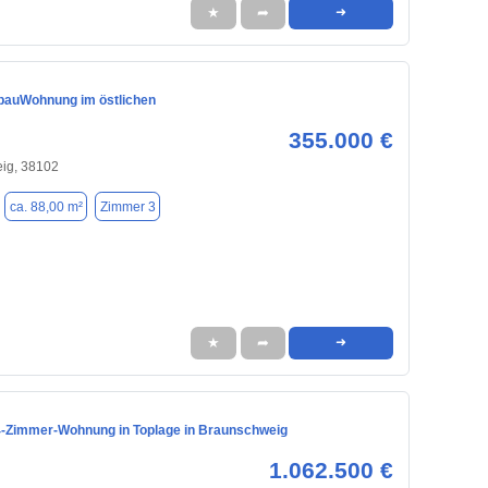
★
➦
➜
bauWohnung im östlichen
355.000 €
ig, 38102
ca. 88,00 m²
Zimmer 3
★
➦
➜
4-Zimmer-Wohnung in Toplage in Braunschweig
1.062.500 €