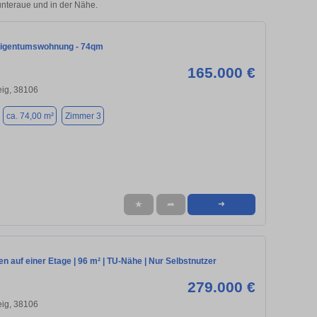
nteraue und in der Nähe.
Eigentumswohnung - 74qm
165.000 €
ig, 38106
ca. 74,00 m²
Zimmer 3
★
➦
➜
 auf einer Etage | 96 m² | TU-Nähe | Nur Selbstnutzer
279.000 €
ig, 38106