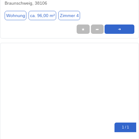
Braunschweig, 38106
Wohnung
ca. 96,00 m²
Zimmer 4
★
➦
➜
1 / 1