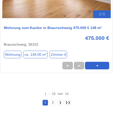
1 / 1
Wohnung zum Kaufen in Braunschweig 475.000 € 148 m²
475.000 €
Braunschweig, 38102
Wohnung
ca. 148,00 m²
Zimmer 4
★
➦
➜
1 - 10 von 14
1
2
❯
❯❯