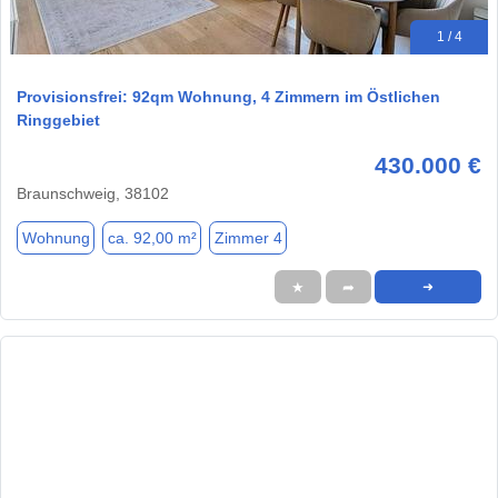
1 / 4
Provisionsfrei: 92qm Wohnung, 4 Zimmern im Östlichen
Ringgebiet
430.000 €
Braunschweig, 38102
Wohnung
ca. 92,00 m²
Zimmer 4
★
➦
➜