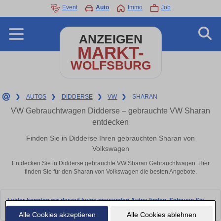
Event
Auto
Immo
Job
ANZEIGEN
MARKT-
WOLFSBURG
❯
AUTOS
❯
DIDDERSE
❯
VW
❯
SHARAN
VW Gebrauchtwagen Didderse – gebrauchte VW Sharan
entdecken
Finden Sie in Didderse Ihren gebrauchten Sharan von
Volkswagen
Entdecken Sie in Didderse gebrauchte VW Sharan Gebrauchtwagen. Hier
finden Sie für den Sharan von Volkswagen die besten Angebote.
Leider konnten wir derzeit keine passenden Autos finden. Schauen Sie
bald wieder vorbei!
Alle Cookies akzeptieren
Alle Cookies ablehnen