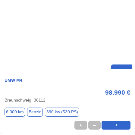
BMW M4
98.990 €
Braunschweig, 38112
6.000 km
Benzin
390 kw (530 PS)
★
➦
➜