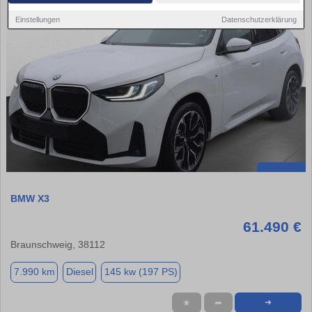
Einstellungen
Datenschutzerklärung
BMW X3
61.490 €
Braunschweig, 38112
7.990 km
Diesel
145 kw (197 PS)
★
➦
➜