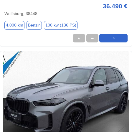
36.490 €
Wolfsburg, 38448
4.000 km
Benzin
100 kw (136 PS)
★
➦
➜