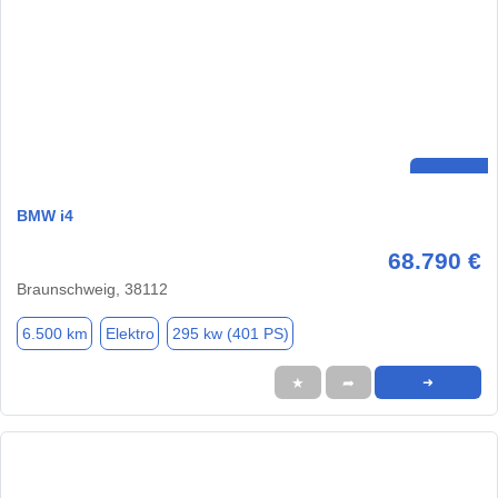
BMW i4
68.790 €
Braunschweig, 38112
6.500 km
Elektro
295 kw (401 PS)
★
➦
➜