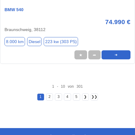
BMW 540
74.990 €
Braunschweig, 38112
8.000 km
Diesel
223 kw (303 PS)
★
➦
➜
1 - 10 von 301
1
2
3
4
5
❯
❯❯