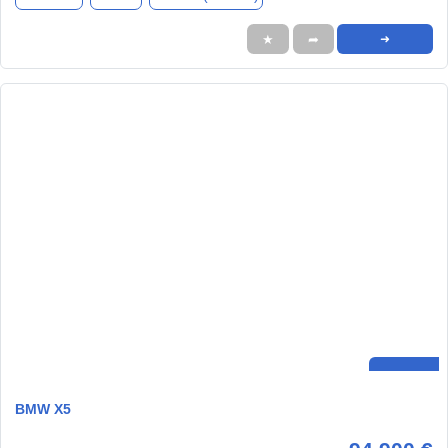
★
➦
➜
BMW X5