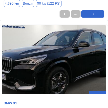
4.690 km
Benzin
90 kw (122 PS)
★
➦
➜
BMW X1