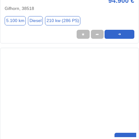
94.900 €
Gifhorn, 38518
5.100 km
Diesel
210 kw (286 PS)
★
➦
➜