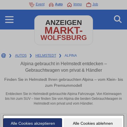
Event
Auto
Immo
Job
ANZEIGEN
MARKT-
WOLFSBURG
❯
AUTOS
❯
HELMSTEDT
❯
ALPINA
Alpina gebraucht in Helmstedt entdecken –
Gebrauchtwagen von privat & Händler
Finden Sie in Helmstedt Ihren gebrauchten Alpina – vom Klein- bis
zum Premiummodell
Entdecken Sie in Helmstedt gebrauchte Alpina Fahrzeuge. Von Kleinwagen
bis hin zum SUV – hier finden Sie von Alpina die besten Gebrauchtwagen in
Helmstedt von privat und vom Händler.
Leider konnten wir derzeit keine passenden Autos finden. Schauen Sie
Alle Cookies akzeptieren
Alle Cookies ablehnen
bald wieder vorbei!