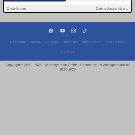
Einstellungen
Datenschutzerklärung
Ratgeber
Presse
Lokales
Über Uns
Impressum
Datenschutz
Cookies
Copyright © 2000 - 2026 | 1A Infosysteme GmbH | Content by: 1A-Anzeigenmarkt.de
10.08.2026