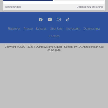
Einstellungen
Datenschutzerklärung
Ratgeber
Presse
Lokales
Über Uns
Impressum
Datenschutz
Cookies
Copyright © 2000 - 2026 | 1A Infosysteme GmbH | Content by: 1A-Anzeigenmarkt.de
06.08.2026