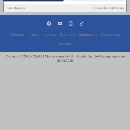
Einstellungen
Datenschutzerklärung
Ratgeber
Presse
Lokales
Über Uns
Impressum
Datenschutz
Cookies
Copyright © 2000 - 2026 | 1A Infosysteme GmbH | Content by: 1A-Anzeigenmarkt.de
06.08.2026