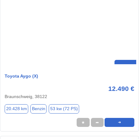
Toyota Aygo (X)
12.490 €
Braunschweig, 38122
20.428 km
Benzin
53 kw (72 PS)
★
➦
➜