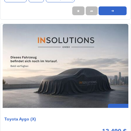
★
➦
➜
Toyota Aygo (X)
12.490 €