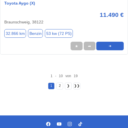
Toyota Aygo (X)
11.490 €
Braunschweig, 38122
32.866 km
Benzin
53 kw (72 PS)
★
➦
➜
1 - 10 von 19
1
2
❯
❯❯