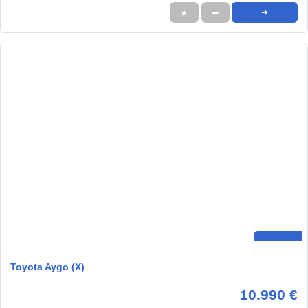
★
➦
➜
Toyota Aygo (X)
10.990 €