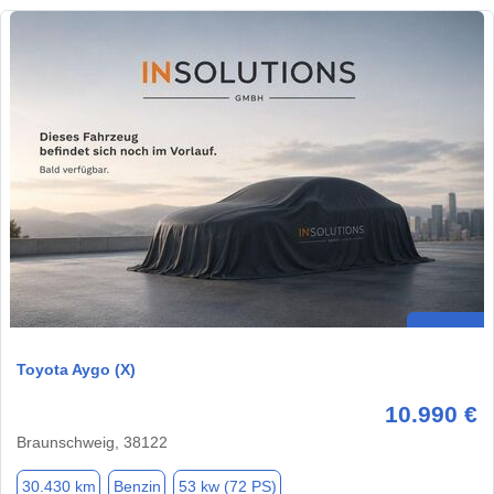
Toyota Aygo (X)
10.990 €
Braunschweig, 38122
30.430 km
Benzin
53 kw (72 PS)