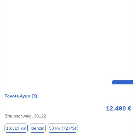
Toyota Aygo (X)
12.490 €
Braunschweig, 38122
13.319 km
Benzin
53 kw (72 PS)