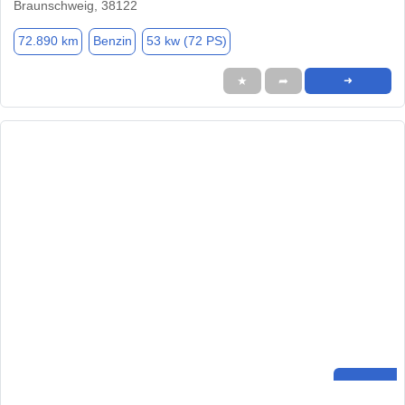
Braunschweig, 38122
72.890 km
Benzin
53 kw (72 PS)
★
➦
➜