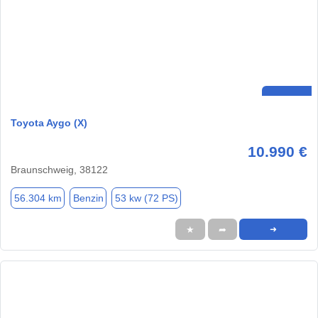
Toyota Aygo (X)
10.990 €
Braunschweig, 38122
56.304 km
Benzin
53 kw (72 PS)
★
➦
➜