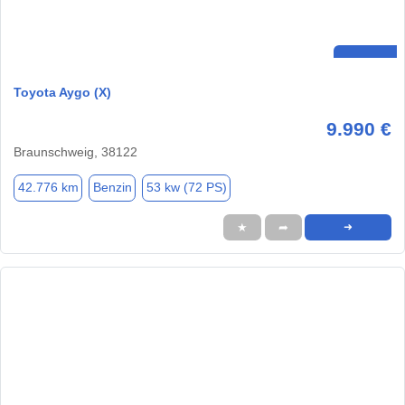
Toyota Aygo (X)
9.990 €
Braunschweig, 38122
42.776 km
Benzin
53 kw (72 PS)
★
➦
➜