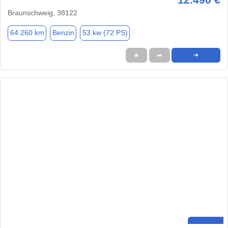
Braunschweig, 38122
64.260 km
Benzin
53 kw (72 PS)
★
➦
➜