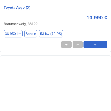
Toyota Aygo (X)
10.990 €
Braunschweig, 38122
36.950 km
Benzin
53 kw (72 PS)
★
➦
➜