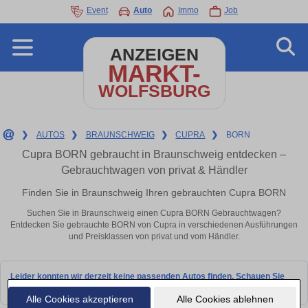
Event
Auto
Immo
Job
ANZEIGEN
MARKT-
WOLFSBURG
❯
AUTOS
❯
BRAUNSCHWEIG
❯
CUPRA
❯
BORN
Cupra BORN gebraucht in Braunschweig entdecken –
Gebrauchtwagen von privat & Händler
Finden Sie in Braunschweig Ihren gebrauchten Cupra BORN
Suchen Sie in Braunschweig einen Cupra BORN Gebrauchtwagen?
Entdecken Sie gebrauchte BORN von Cupra in verschiedenen Ausführungen
und Preisklassen von privat und vom Händler.
Leider konnten wir derzeit keine passenden Autos finden. Schauen Sie
bald wieder vorbei!
Alle Cookies akzeptieren
Alle Cookies ablehnen