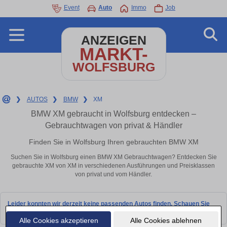
Event
Auto
Immo
Job
ANZEIGEN
MARKT-
WOLFSBURG
❯
AUTOS
❯
BMW
❯
XM
BMW XM gebraucht in Wolfsburg entdecken –
Gebrauchtwagen von privat & Händler
Finden Sie in Wolfsburg Ihren gebrauchten BMW XM
Suchen Sie in Wolfsburg einen BMW XM Gebrauchtwagen? Entdecken Sie
gebrauchte XM von XM in verschiedenen Ausführungen und Preisklassen
von privat und vom Händler.
Leider konnten wir derzeit keine passenden Autos finden. Schauen Sie
bald wieder vorbei!
Alle Cookies akzeptieren
Alle Cookies ablehnen