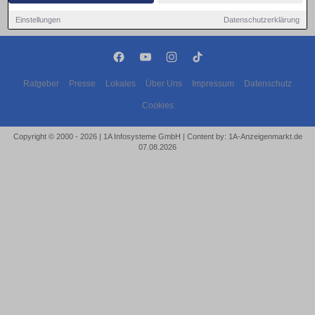
Einstellungen
Datenschutzerklärung
Ratgeber
Presse
Lokales
Über Uns
Impressum
Datenschutz
Cookies
Copyright © 2000 - 2026 | 1A Infosysteme GmbH | Content by: 1A-Anzeigenmarkt.de
07.08.2026