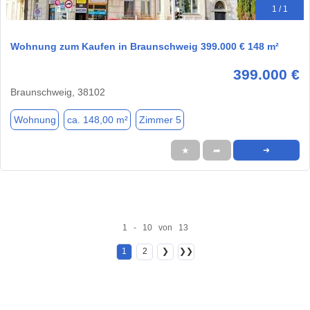
1 / 1
Wohnung zum Kaufen in Braunschweig 399.000 € 148 m²
399.000 €
Braunschweig, 38102
Wohnung
ca. 148,00 m²
Zimmer 5
★
➦
➜
1 - 10 von 13
1
2
❯
❯❯