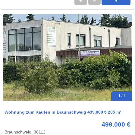
★
➦
➜
1 / 1
Wohnung zum Kaufen in Braunschweig 499.000 € 205 m²
499.000 €
Braunschweig, 38112