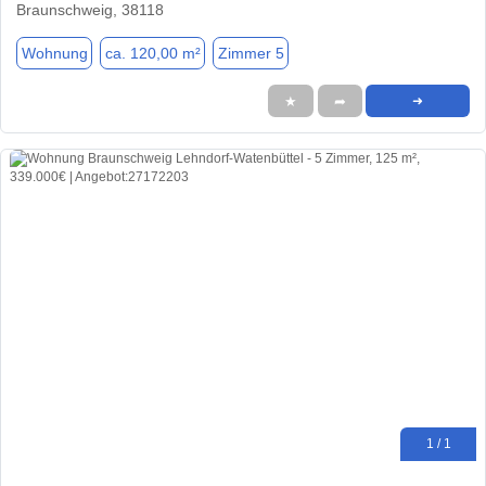
Braunschweig, 38118
Wohnung
ca. 120,00 m²
Zimmer 5
★
➦
➜
1 / 1