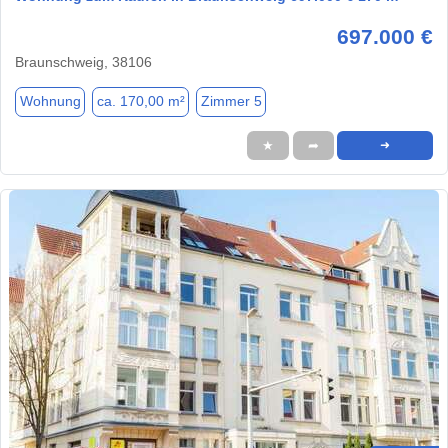
697.000 €
Braunschweig, 38106
Wohnung
ca. 170,00 m²
Zimmer 5
★
➦
➜