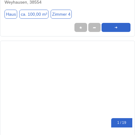
Weyhausen, 38554
Haus
ca. 100,00 m²
Zimmer 4
★
➦
➜
1 / 19