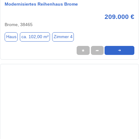
Modernisiertes Reihenhaus Brome
209.000 €
Brome, 38465
Haus
ca. 102,00 m²
Zimmer 4
★
➦
➜