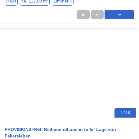
Haus
ca. 112,00 m²
Zimmer 5
★
➦
➜
1 / 18
PROVISIONSFREI: Reihenendhaus in toller Lage von
Fallersleben