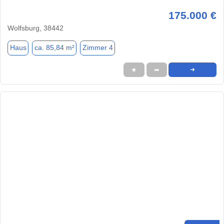
175.000 €
Wolfsburg, 38442
Haus
ca. 85,84 m²
Zimmer 4
★
➦
➜