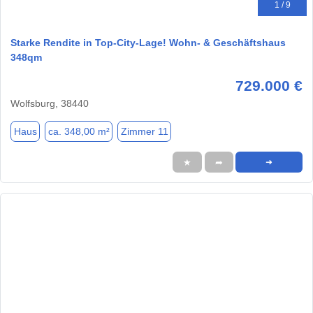
1 / 9
Starke Rendite in Top-City-Lage! Wohn- & Geschäftshaus
348qm
729.000 €
Wolfsburg, 38440
Haus
ca. 348,00 m²
Zimmer 11
★
➦
➜