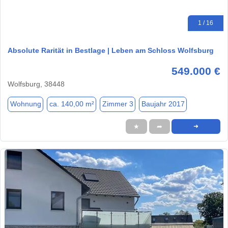
1 / 16
Absolute Rarität in Bestlage | Leben am Schloss Wolfsburg
549.000 €
Wolfsburg, 38448
Wohnung
ca. 140,00 m²
Zimmer 3
Baujahr 2017
★
➦
➜