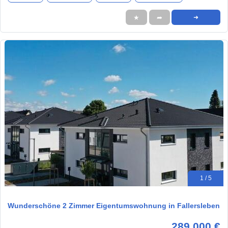
★
➦
➜
1 / 5
Wunderschöne 2 Zimmer Eigentumswohnung in Fallersleben
289.000 €