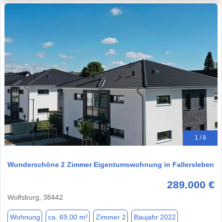
1 / 8
Wunderschöne 2 Zimmer Eigentumswohnung in Fallersleben
289.000 €
Wolfsburg, 38442
Wohnung
ca. 69,00 m²
Zimmer 2
Baujahr 2022