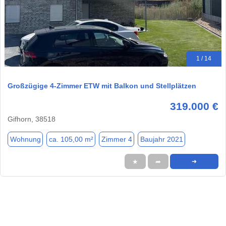
1 / 14
Großzügige 4-Zimmer ETW mit Balkon und Stellplätzen
319.000 €
Gifhorn, 38518
Wohnung
ca. 105,00 m²
Zimmer 4
Baujahr 2021
★
➦
➜