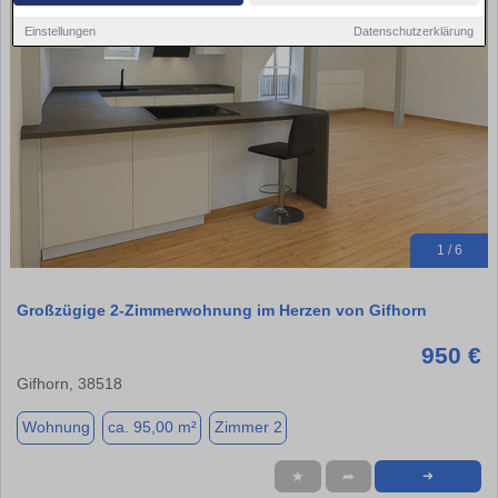
Einstellungen
Datenschutzerklärung
1 / 6
Großzügige 2-Zimmerwohnung im Herzen von Gifhorn
950 €
Gifhorn, 38518
Wohnung
ca. 95,00 m²
Zimmer 2
★
➦
➜