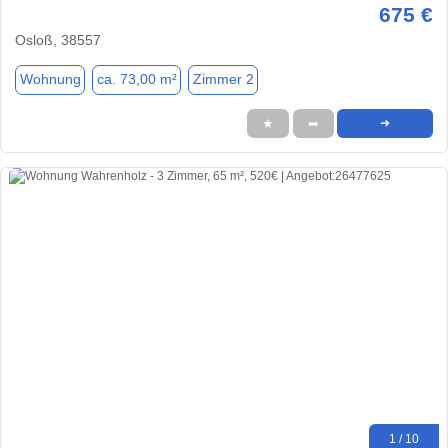
675 €
Osloß, 38557
Wohnung
ca. 73,00 m²
Zimmer 2
★
➦
➜
1 / 10