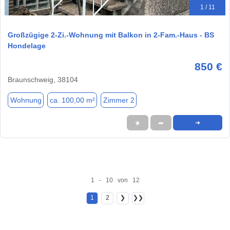
1 / 11
Großzügige 2-Zi.-Wohnung mit Balkon in 2-Fam.-Haus - BS
Hondelage
850 €
Braunschweig, 38104
Wohnung
ca. 100,00 m²
Zimmer 2
★
➦
➜
1 - 10 von 12
1
2
❯
❯❯