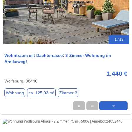
1 / 13
Wohntraum mit Dachterrasse: 3-Zimmer Wohnung im
Arnikaweg!
1.440 €
Wolfsburg, 38446
Wohnung
ca. 125,03 m²
Zimmer 3
★
➦
➜