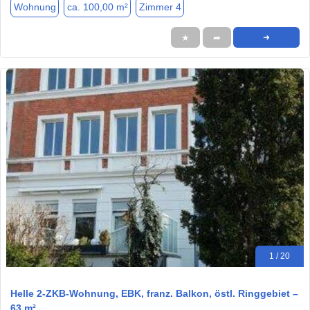
Wohnung
ca. 100,00 m²
Zimmer 4
★
➦
➜
1 / 20
Helle 2‑ZKB‑Wohnung, EBK, franz. Balkon, östl. Ringgebiet –
63 m²