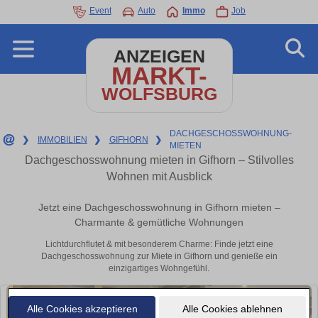
Event
Auto
Immo
Job
ANZEIGEN
MARKT-
WOLFSBURG
DACHGESCHOSSWOHNUNG-
❯
IMMOBILIEN
❯
GIFHORN
❯
MIETEN
Dachgeschosswohnung mieten in Gifhorn – Stilvolles
Wohnen mit Ausblick
Jetzt eine Dachgeschosswohnung in Gifhorn mieten –
Charmante & gemütliche Wohnungen
Lichtdurchflutet & mit besonderem Charme: Finde jetzt eine
Dachgeschosswohnung zur Miete in Gifhorn und genieße ein
einzigartiges Wohngefühl.
Alle Cookies akzeptieren
Alle Cookies ablehnen