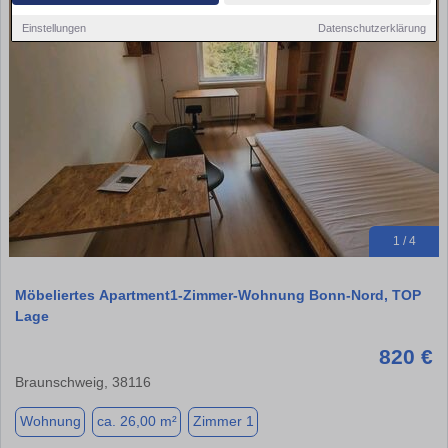
Einstellungen
Datenschutzerklärung
1 / 4
Möbeliertes Apartment1-Zimmer-Wohnung Bonn-Nord, TOP
Lage
820 €
Braunschweig, 38116
Wohnung
ca. 26,00 m²
Zimmer 1