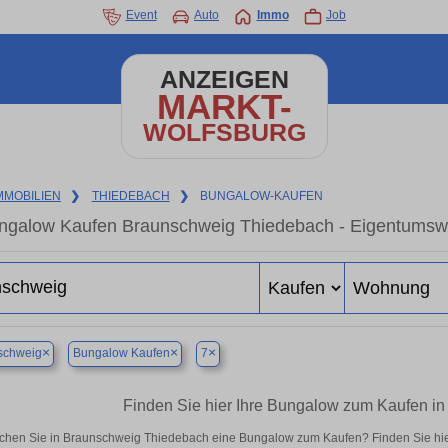
Event
Auto
Immo
Job
ANZEIGEN
MARKT-
WOLFSBURG
MMOBILIEN
❯
THIEDEBACH
❯
BUNGALOW-KAUFEN
ngalow Kaufen Braunschweig Thiedebach - Eigentumswoh
×
×
×
schweig
Bungalow Kaufen
7
Finden Sie hier Ihre Bungalow zum Kaufen i
chen Sie in Braunschweig Thiedebach eine Bungalow zum Kaufen? Finden Sie hie