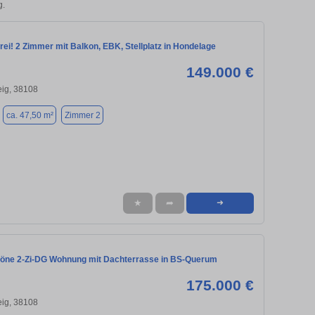
g.
rei! 2 Zimmer mit Balkon, EBK, Stellplatz in Hondelage
149.000 €
ig, 38108
ca. 47,50 m²
Zimmer 2
★
➦
➜
ne 2-Zi-DG Wohnung mit Dachterrasse in BS-Querum
175.000 €
ig, 38108