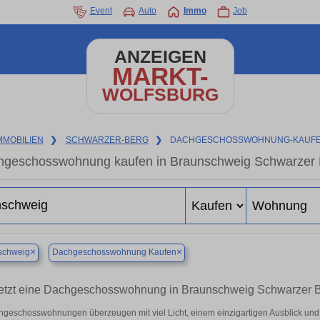
Event
Auto
Immo
Job
ANZEIGEN
MARKT-
WOLFSBURG
MMOBILIEN
❯
SCHWARZER-BERG
❯
DACHGESCHOSSWOHNUNG-KAUF
geschosswohnung kaufen in Braunschweig Schwarzer 
×
×
schweig
Dachgeschosswohnung Kaufen
etzt eine Dachgeschosswohnung in Braunschweig Schwarzer Be
geschosswohnungen überzeugen mit viel Licht, einem einzigartigen Ausblick und