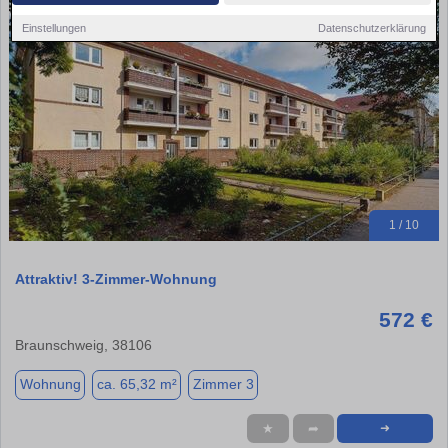
Einstellungen
Datenschutzerklärung
1 / 10
Attraktiv! 3-Zimmer-Wohnung
572 €
Braunschweig, 38106
Wohnung
ca. 65,32 m²
Zimmer 3
★
➦
➜