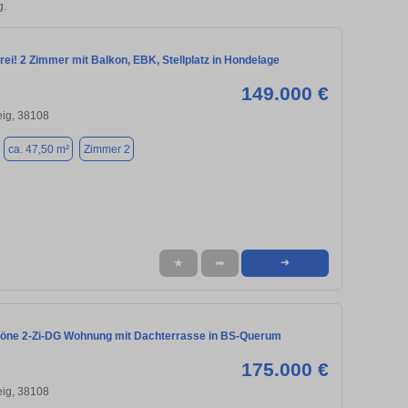
g.
rei! 2 Zimmer mit Balkon, EBK, Stellplatz in Hondelage
149.000 €
ig, 38108
ca. 47,50 m²
Zimmer 2
★
➦
➜
ne 2-Zi-DG Wohnung mit Dachterrasse in BS-Querum
175.000 €
ig, 38108