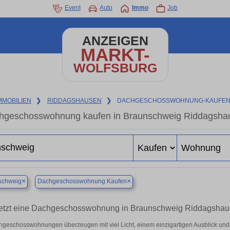
Event
Auto
Immo
Job
ANZEIGEN
MARKT-
WOLFSBURG
MMOBILIEN
❯
RIDDAGSHAUSEN
❯
DACHGESCHOSSWOHNUNG-KAUFE
hgeschosswohnung kaufen in Braunschweig Riddagshau
×
×
schweig
Dachgeschosswohnung Kaufen
etzt eine Dachgeschosswohnung in Braunschweig Riddagshaus
geschosswohnungen überzeugen mit viel Licht, einem einzigartigen Ausblick und