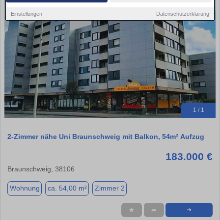
Einstellungen
Datenschutzerklärung
1 / 1
2-Zimmer nähe Uni Braunschweig mit Balkon, 54m² Aufzug
183.000 €
Braunschweig, 38106
Wohnung
ca. 54,00 m²
Zimmer 2
★
➦
➜