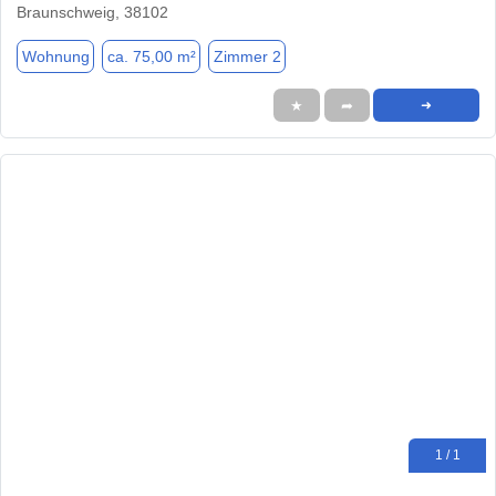
Braunschweig, 38102
Wohnung
ca. 75,00 m²
Zimmer 2
★
➦
➜
1 / 1