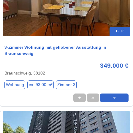
1 / 13
3-Zimmer Wohnung mit gehobener Ausstattung in
Braunschweig
349.000 €
Braunschweig, 38102
Wohnung
ca. 93,00 m²
Zimmer 3
★
➦
➜