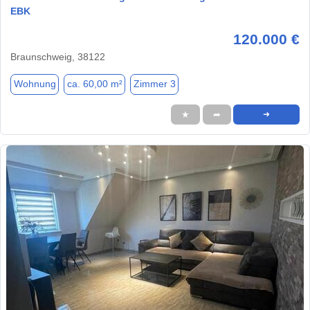
EBK
120.000 €
Braunschweig, 38122
Wohnung
ca. 60,00 m²
Zimmer 3
★
➦
➜