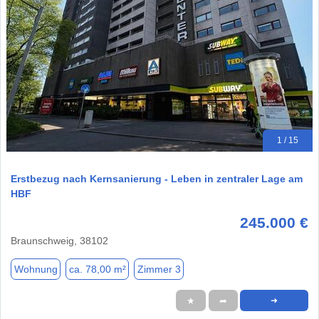
1 / 15
Erstbezug nach Kernsanierung - Leben in zentraler Lage am
HBF
245.000 €
Braunschweig, 38102
Wohnung
ca. 78,00 m²
Zimmer 3
★
➦
➜