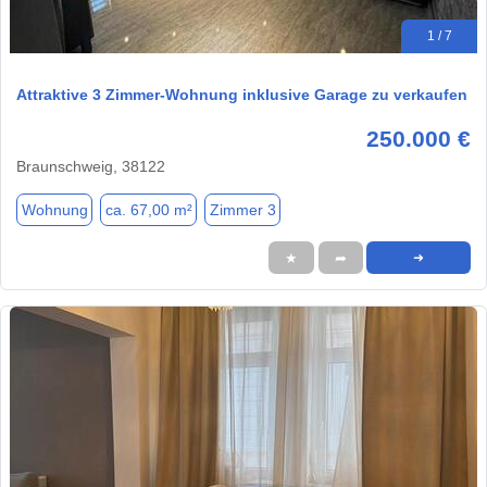
1 / 7
Attraktive 3 Zimmer-Wohnung inklusive Garage zu verkaufen
250.000 €
Braunschweig, 38122
Wohnung
ca. 67,00 m²
Zimmer 3
★
➦
➜