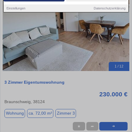
Einstellungen
Datenschutzerklärung
1 / 12
3 Zimmer Eigentumswohnung
230.000 €
Braunschweig, 38124
Wohnung
ca. 72,00 m²
Zimmer 3
★
➦
➜