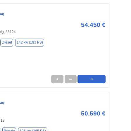
iaq
54.450 €
ig, 38124
Diesel
142 kw (193 PS)
★
➦
➜
iaq
50.590 €
518