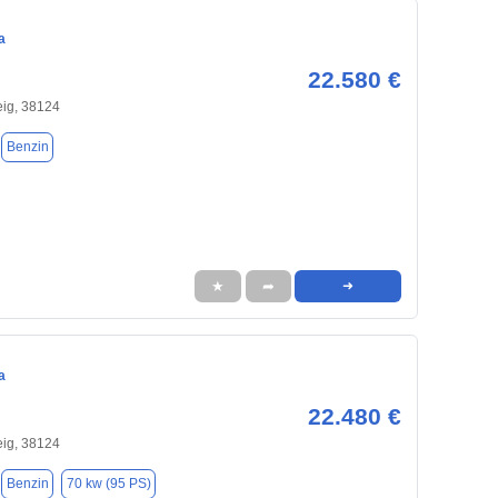
a
22.580 €
ig, 38124
Benzin
★
➦
➜
a
22.480 €
ig, 38124
Benzin
70 kw (95 PS)