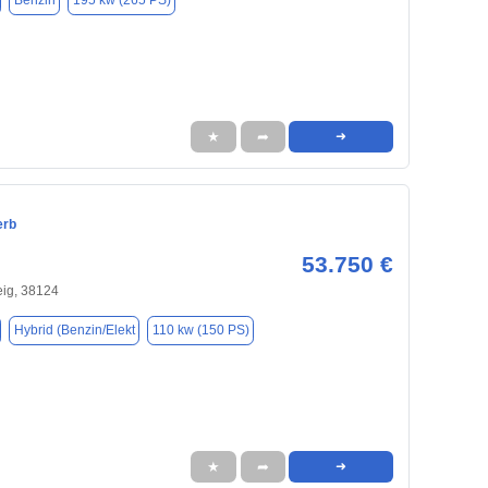
Benzin
195 kw (265 PS)
★
➦
➜
erb
53.750 €
ig, 38124
Hybrid (Benzin/Elekt
110 kw (150 PS)
★
➦
➜