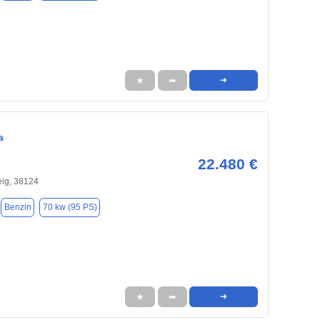
★
➦
➜
a
22.480 €
ig, 38124
Benzin
70 kw (95 PS)
★
➦
➜