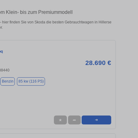
vom Klein- bis zum Premiummodell
 hier finden Sie von Skoda die besten Gebrauchtwagen in Hillerse
r.
oq
28.690 €
 38440
Benzin
85 kw (116 PS)
★
➦
➜