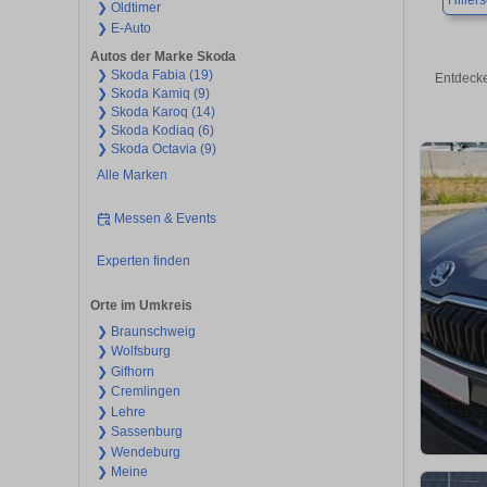
Hiller
❯ Oldtimer
❯ E-Auto
Autos der Marke Skoda
❯ Skoda Fabia (19)
Entdecke
❯ Skoda Kamiq (9)
❯ Skoda Karoq (14)
❯ Skoda Kodiaq (6)
❯ Skoda Octavia (9)
Alle Marken
Messen & Events
Experten finden
Orte im Umkreis
❯ Braunschweig
❯ Wolfsburg
❯ Gifhorn
❯ Cremlingen
❯ Lehre
❯ Sassenburg
❯ Wendeburg
❯ Meine