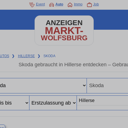
Event
Auto
Immo
Job
ANZEIGEN
MARKT-
WOLFSBURG
UTOS
❯
HILLERSE
❯
SKODA
Skoda gebraucht in Hillerse entdecken – Gebra
×