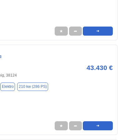
★
➦
➜
q
43.430 €
ig, 38124
Elektro
210 kw (286 PS)
★
➦
➜