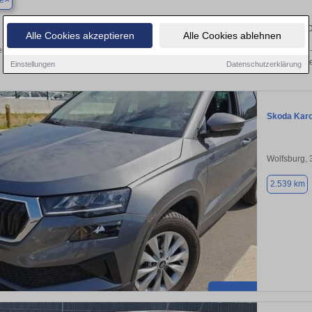
se
Finden Sie in Hillerse Ihren gebrauchten Skoda – 
Alle Cookies akzeptieren
Alle Cookies ablehnen
n Sie in Hillerse gebrauchte Skoda Fahrzeuge. Von Kleinwagen bis hin zum SUV –
von privat und vom Händle
Einstellungen
Datenschutzerklärung
Skoda Kar
Wolfsburg,
2.539 km