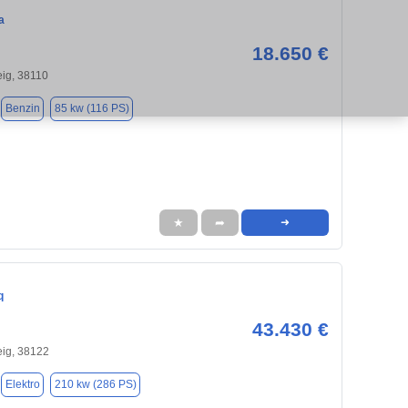
a
18.650 €
ig, 38110
Benzin
85 kw (116 PS)
★
➦
➜
q
43.430 €
ig, 38122
Elektro
210 kw (286 PS)