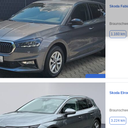
Skoda Fabi
Braunschwe
1.160 km
Skoda Elro
Braunschwe
3.224 km