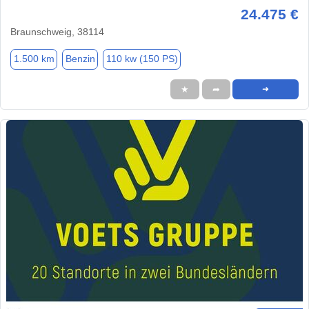
24.475 €
Braunschweig, 38114
1.500 km
Benzin
110 kw (150 PS)
★
➦
➜