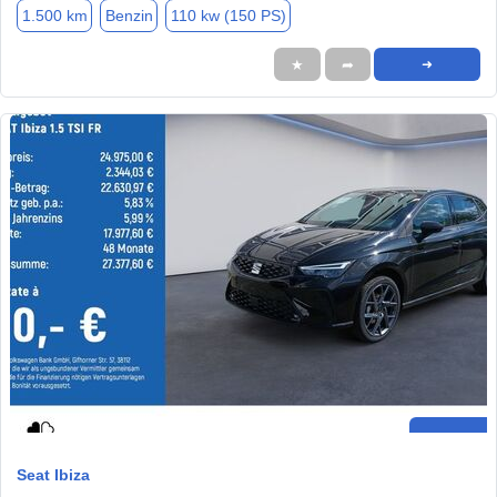
1.500 km
Benzin
110 kw (150 PS)
★
➦
➜
Seat Ibiza