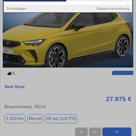
Einstellungen
Datenschutzerklärung
Seat Ibiza
27.975 €
Braunschweig, 38114
1.500 km
Benzin
85 kw (116 PS)
★
➦
➜