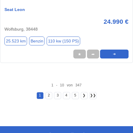
Seat Leon
24.990 €
Wolfsburg, 38448
25.523 km
Benzin
110 kw (150 PS)
★
➦
➜
1 - 10 von 347
1
2
3
4
5
❯
❯❯