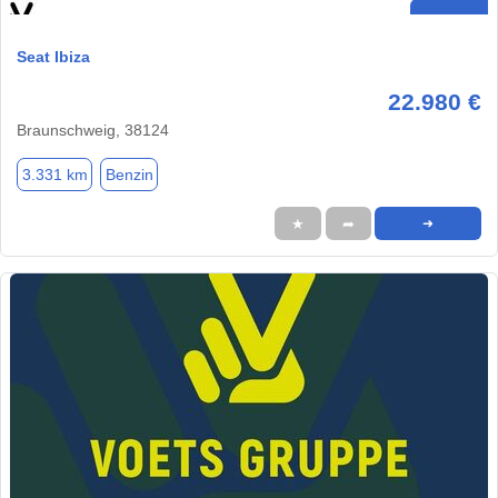
Seat Ibiza
22.980 €
Braunschweig, 38124
3.331 km
Benzin
★
➦
➜