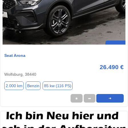
Seat Arona
26.490 €
Wolfsburg, 38440
2.000 km
Benzin
85 kw (116 PS)
★
➦
➜