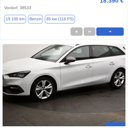
18.390 €
Vordorf, 38533
19.100 km
Benzin
85 kw (116 PS)
★
➦
➜