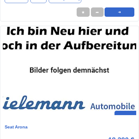
★
➦
➜
Seat Arona