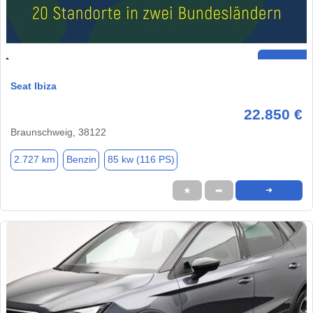
Seat Ibiza
22.850 €
Braunschweig, 38122
2.727 km
Benzin
85 kw (116 PS)
★
➦
➜