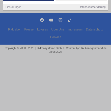
Einstellungen
Datenschutzerklärung
Ratgeber
Presse
Lokales
Über Uns
Impressum
Datenschutz
Cookies
Copyright © 2000 - 2026 | 1A Infosysteme GmbH | Content by: 1A-Anzeigenmarkt.de
08.08.2026