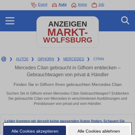
Event
Auto
Immo
Job
ANZEIGEN
MARKT-
WOLFSBURG
❯
AUTOS
❯
GIFHORN
❯
MERCEDES
❯
CITAN
Mercedes Citan gebraucht in Gifhorn entdecken –
Gebrauchtwagen von privat & Händler
Finden Sie in Gifhorn Ihren gebrauchten Mercedes Citan
Suchen Sie in Gifhorn einen Mercedes Citan Gebrauchtwagen? Entdecken
Sie gebrauchte Citan von Mercedes in verschiedenen Ausführungen und
Preisklassen von privat und vom Händler.
Leider konnten wir derzeit keine passenden Autos finden. Schauen Sie
bald wieder vorbei!
Alle Cookies akzeptieren
Alle Cookies ablehnen