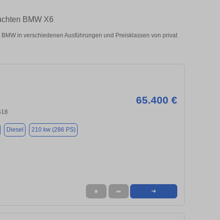
rauchten BMW X6
BMW in verschiedenen Ausführungen und Preisklassen von privat
65.400 €
518
Diesel
210 kw (286 PS)
★
➦
➜