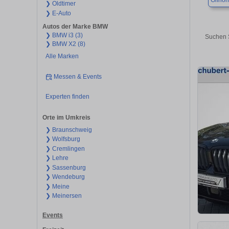
Gifhor
❯ Oldtimer
❯ E-Auto
Autos der Marke BMW
❯ BMW i3 (3)
Suchen 
❯ BMW X2 (8)
Alle Marken
Messen & Events
Experten finden
Orte im Umkreis
❯ Braunschweig
❯ Wolfsburg
❯ Cremlingen
❯ Lehre
❯ Sassenburg
❯ Wendeburg
❯ Meine
❯ Meinersen
Events