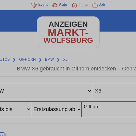
Event
Auto
Immo
Job
ANZEIGEN
MARKT-
WOLFSBURG
UTOS
❯
GIFHORN
❯
BMW
❯
X6
BMW X6 gebraucht in Gifhorn entdecken – Gebra
×