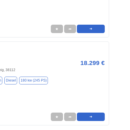
★
➦
➜
18.299 €
ig, 38112
m
Diesel
180 kw (245 PS)
★
➦
➜