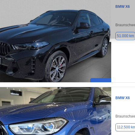
BMW X6
Braunschwe
51.000 km
BMW X6
Braunschwe
112.500 k