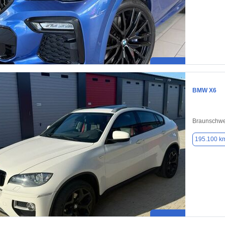
BMW X6
Braunschwe
195.100 k