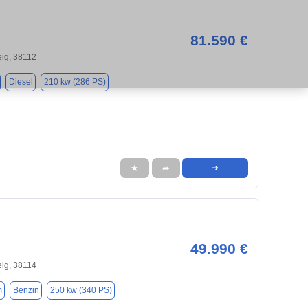
81.590 €
ig, 38112
Diesel
210 kw (286 PS)
★
➦
➜
49.990 €
ig, 38114
m
Benzin
250 kw (340 PS)