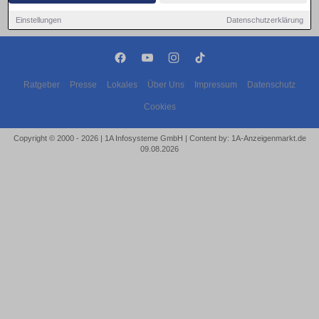
Einstellungen
Datenschutzerklärung
Ratgeber
Presse
Lokales
Über Uns
Impressum
Datenschutz
Cookies
Copyright © 2000 - 2026 | 1A Infosysteme GmbH | Content by: 1A-Anzeigenmarkt.de
09.08.2026