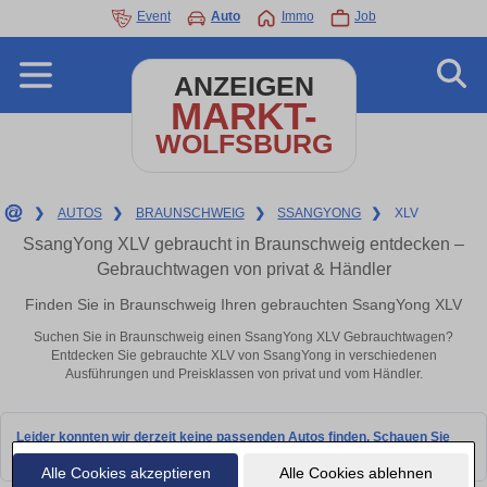
Event
Auto
Immo
Job
ANZEIGEN
MARKT-
WOLFSBURG
❯
AUTOS
❯
BRAUNSCHWEIG
❯
SSANGYONG
❯
XLV
SsangYong XLV gebraucht in Braunschweig entdecken –
Gebrauchtwagen von privat & Händler
Finden Sie in Braunschweig Ihren gebrauchten SsangYong XLV
Suchen Sie in Braunschweig einen SsangYong XLV Gebrauchtwagen?
Entdecken Sie gebrauchte XLV von SsangYong in verschiedenen
Ausführungen und Preisklassen von privat und vom Händler.
Leider konnten wir derzeit keine passenden Autos finden. Schauen Sie
bald wieder vorbei!
Alle Cookies akzeptieren
Alle Cookies ablehnen