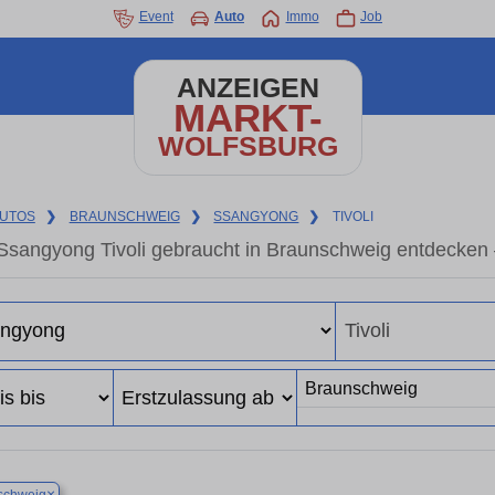
Event
Auto
Immo
Job
ANZEIGEN
MARKT-
WOLFSBURG
UTOS
❯
BRAUNSCHWEIG
❯
SSANGYONG
❯
TIVOLI
Ssangyong Tivoli gebraucht in Braunschweig entdecken
×