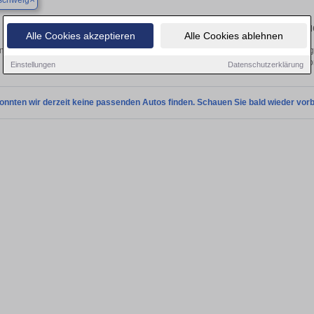
schweig
Finden Sie in Braunschweig Ihren gebrau
Alle Cookies akzeptieren
Alle Cookies ablehnen
 Sie in Braunschweig einen Ssangyong Tivoli Gebrauchtwagen? Entdecken Sie g
und Preisklassen von privat und v
Einstellungen
Datenschutzerklärung
onnten wir derzeit keine passenden Autos finden. Schauen Sie bald wieder vorb