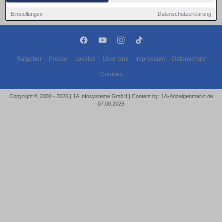
Einstellungen
Datenschutzerklärung
Ratgeber
Presse
Lokales
Über Uns
Impressum
Datenschutz
Cookies
Copyright © 2000 - 2026 | 1A Infosysteme GmbH | Content by: 1A-Anzeigenmarkt.de
07.08.2026