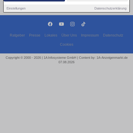
Einstellungen
Datenschutzerklärung
Ratgeber
Presse
Lokales
Über Uns
Impressum
Datenschutz
Cookies
Copyright © 2000 - 2026 | 1A Infosysteme GmbH | Content by: 1A-Anzeigenmarkt.de
07.08.2026