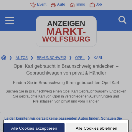
Event
Auto
Immo
Job
ANZEIGEN
MARKT-
WOLFSBURG
❯
AUTOS
❯
BRAUNSCHWEIG
❯
OPEL
❯
KARL
Opel Karl gebraucht in Braunschweig entdecken –
Gebrauchtwagen von privat & Händler
Finden Sie in Braunschweig Ihren gebrauchten Opel Karl
Suchen Sie in Braunschweig einen Opel Karl Gebrauchtwagen? Entdecken
Sie gebrauchte Karl von Opel in verschiedenen Ausführungen und
Preisklassen von privat und vom Händler.
Leider konnten wir derzeit keine passenden Autos finden. Schauen Sie
bald wieder vorbei!
Alle Cookies akzeptieren
Alle Cookies ablehnen