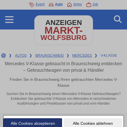
Event
Auto
Immo
Job
ANZEIGEN
MARKT-
WOLFSBURG
❯
AUTOS
❯
BRAUNSCHWEIG
❯
MERCEDES
❯
V-KLASSE
Mercedes V-Klasse gebraucht in Braunschweig entdecken
– Gebrauchtwagen von privat & Händler
Finden Sie in Braunschweig Ihren gebrauchten Mercedes V-
Klasse
Suchen Sie in Braunschweig einen Mercedes V-Klasse Gebrauchtwagen?
Entdecken Sie gebrauchte V-Klasse von Mercedes in verschiedenen
Ausführungen und Preisklassen von privat und vom Händler.
Leider konnten wir derzeit keine passenden Autos finden. Schauen Sie
Alle Cookies akzeptieren
Alle Cookies ablehnen
bald wieder vorbei!