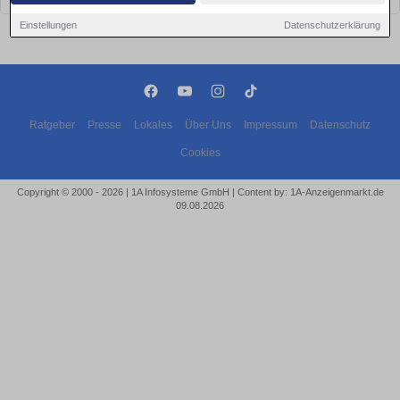
Einstellungen
Datenschutzerklärung
Ratgeber
Presse
Lokales
Über Uns
Impressum
Datenschutz
Cookies
Copyright © 2000 - 2026 | 1A Infosysteme GmbH | Content by: 1A-Anzeigenmarkt.de
09.08.2026