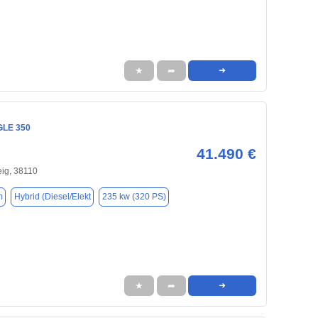
★
➦
➜
GLE 350
41.490 €
ig, 38110
m
Hybrid (Diesel/Elekt
235 kw (320 PS)
★
➦
➜