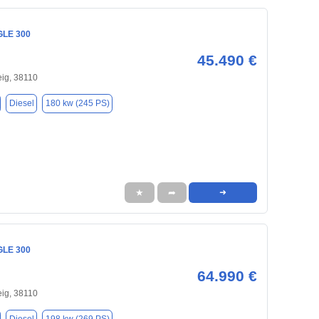
GLE 300
45.490 €
ig, 38110
Diesel
180 kw (245 PS)
★
➦
➜
GLE 300
64.990 €
ig, 38110