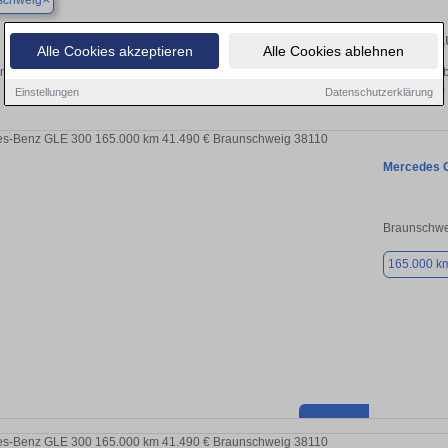
schweig
Finden Sie in Braunschweig Ihren gebr
Alle Cookies akzeptieren
Alle Cookies ablehnen
n Sie in Braunschweig einen Mercedes GLE Gebrauchtwagen? Entdecken Sie geb
Preisklassen von privat und vom
Einstellungen
Datenschutzerklärung
Mercedes 
Braunschwe
165.000 k