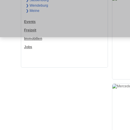
❯ Sassenburg
❯ Wendeburg
❯ Meine
Events
Freizeit
Immobilien
Jobs