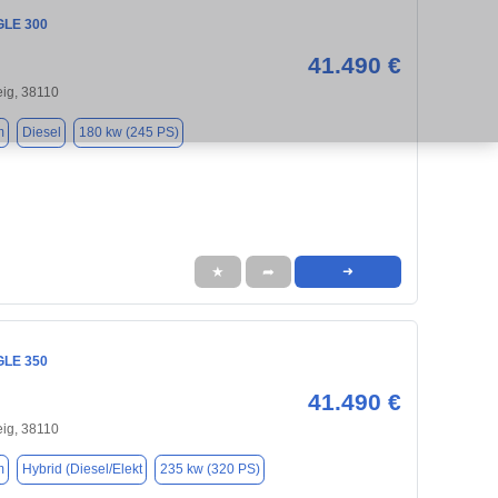
GLE 300
41.490 €
ig, 38110
m
Diesel
180 kw (245 PS)
★
➦
➜
GLE 350
41.490 €
ig, 38110
m
Hybrid (Diesel/Elekt
235 kw (320 PS)