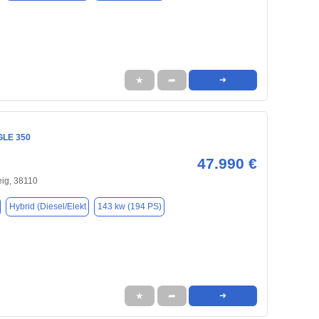
★
➦
➜
GLE 350
47.990 €
ig, 38110
Hybrid (Diesel/Elekt
143 kw (194 PS)
★
➦
➜