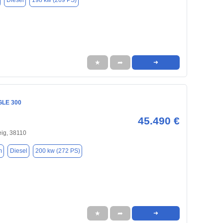
Diesel
198 kw (269 PS)
★
➦
➜
GLE 300
45.490 €
ig, 38110
m
Diesel
200 kw (272 PS)
★
➦
➜