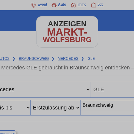
Event
Auto
Immo
Job
ANZEIGEN
MARKT-
WOLFSBURG
UTOS
❯
BRAUNSCHWEIG
❯
MERCEDES
❯
GLE
Mercedes GLE gebraucht in Braunschweig entdecken –
×