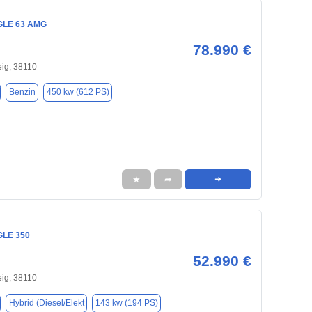
GLE 63 AMG
78.990 €
ig, 38110
Benzin
450 kw (612 PS)
★
➦
➜
GLE 350
52.990 €
ig, 38110
Hybrid (Diesel/Elekt
143 kw (194 PS)