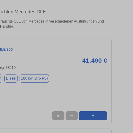
auchten Mercedes GLE
rauchte GLE von Mercedes in verschiedenen Ausführungen und
 Händler.
GLE 300
41.490 €
ig, 38110
m
Diesel
180 kw (245 PS)
★
➦
➜