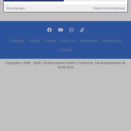
Einstellungen
Datenschutzerklärung
Ratgeber
Presse
Lokales
Über Uns
Impressum
Datenschutz
Cookies
Copyright © 2000 - 2026 | 1A Infosysteme GmbH | Content by: 1A-Anzeigenmarkt.de
09.08.2026