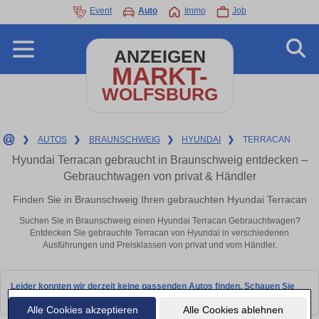
Event
Auto
Immo
Job
ANZEIGEN
MARKT-
WOLFSBURG
❯
AUTOS
❯
BRAUNSCHWEIG
❯
HYUNDAI
❯
TERRACAN
Hyundai Terracan gebraucht in Braunschweig entdecken –
Gebrauchtwagen von privat & Händler
Finden Sie in Braunschweig Ihren gebrauchten Hyundai Terracan
Suchen Sie in Braunschweig einen Hyundai Terracan Gebrauchtwagen?
Entdecken Sie gebrauchte Terracan von Hyundai in verschiedenen
Ausführungen und Preisklassen von privat und vom Händler.
Leider konnten wir derzeit keine passenden Autos finden. Schauen Sie
bald wieder vorbei!
Alle Cookies akzeptieren
Alle Cookies ablehnen