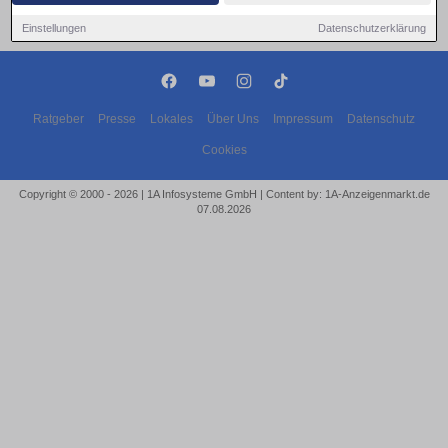
Einstellungen
Datenschutzerklärung
Ratgeber
Presse
Lokales
Über Uns
Impressum
Datenschutz
Cookies
Copyright © 2000 - 2026 | 1A Infosysteme GmbH | Content by: 1A-Anzeigenmarkt.de
07.08.2026