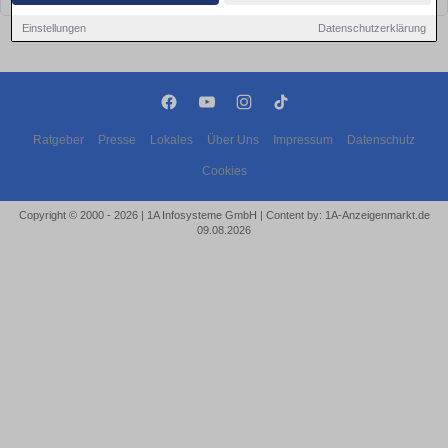
Einstellungen
Datenschutzerklärung
Ratgeber
Presse
Lokales
Über Uns
Impressum
Datenschutz
Cookies
Copyright © 2000 - 2026 | 1A Infosysteme GmbH | Content by: 1A-Anzeigenmarkt.de
09.08.2026