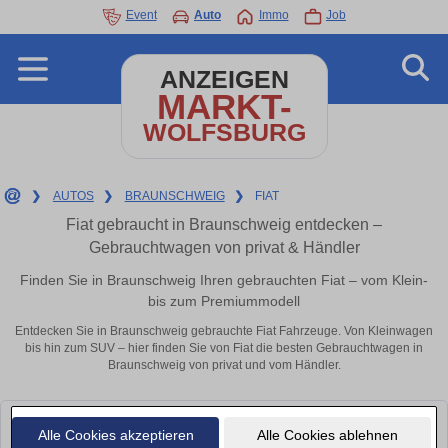
Event
Auto
Immo
Job
ANZEIGEN
MARKT-
WOLFSBURG
❯
AUTOS
❯
BRAUNSCHWEIG
❯
FIAT
Fiat gebraucht in Braunschweig entdecken –
Gebrauchtwagen von privat & Händler
Finden Sie in Braunschweig Ihren gebrauchten Fiat – vom Klein-
bis zum Premiummodell
Entdecken Sie in Braunschweig gebrauchte Fiat Fahrzeuge. Von Kleinwagen
bis hin zum SUV – hier finden Sie von Fiat die besten Gebrauchtwagen in
Braunschweig von privat und vom Händler.
Leider konnten wir derzeit keine passenden Autos finden. Schauen Sie
Alle Cookies akzeptieren
Alle Cookies ablehnen
bald wieder vorbei!