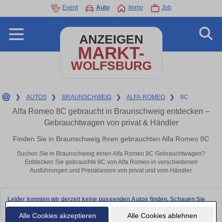
Event
Auto
Immo
Job
ANZEIGEN
MARKT-
WOLFSBURG
❯
AUTOS
❯
BRAUNSCHWEIG
❯
ALFA-ROMEO
❯
8C
Alfa Romeo 8C gebraucht in Braunschweig entdecken –
Gebrauchtwagen von privat & Händler
Finden Sie in Braunschweig Ihren gebrauchten Alfa Romeo 8C
Suchen Sie in Braunschweig einen Alfa Romeo 8C Gebrauchtwagen?
Entdecken Sie gebrauchte 8C von Alfa Romeo in verschiedenen
Ausführungen und Preisklassen von privat und vom Händler.
Leider konnten wir derzeit keine passenden Autos finden. Schauen Sie
bald wieder vorbei!
Alle Cookies akzeptieren
Alle Cookies ablehnen