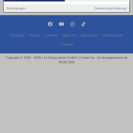
Einstellungen
Datenschutzerklärung
Ratgeber
Presse
Lokales
Über Uns
Impressum
Datenschutz
Cookies
Copyright © 2000 - 2026 | 1A Infosysteme GmbH | Content by: 1A-Anzeigenmarkt.de
06.08.2026